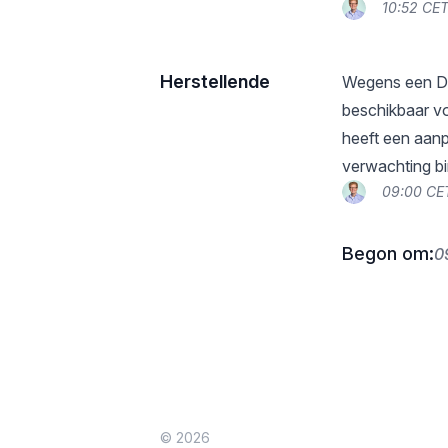
10:52 CE
Herstellende
Wegens een DN
beschikbaar vo
heeft een aan
verwachting bin
09:00 CE
Begon om:
0
© 2026