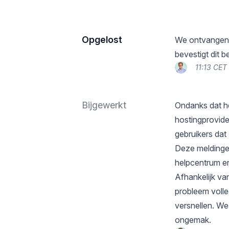
Opgelost
We ontvangen 
bevestigt dit be
11:13 CET
Bijgewerkt
Ondanks dat h
hostingprovide
gebruikers dat 
Deze meldinge
helpcentrum e
Afhankelijk van
probleem volle
versnellen. We
ongemak.