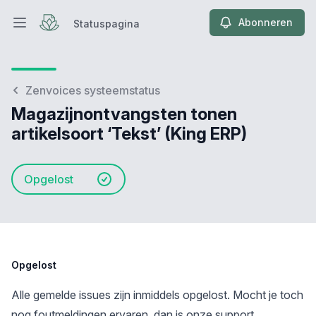
Abonneren
Statuspagina
Hoofdmenu openen
Statuspagina
Zenvoices systeemstatus
Magazijnontvangsten tonen
artikelsoort ‘Tekst’ (King ERP)
Opgelost
Opgelost
Alle gemelde issues zijn inmiddels opgelost. Mocht je toch
nog foutmeldingen ervaren, dan is onze support