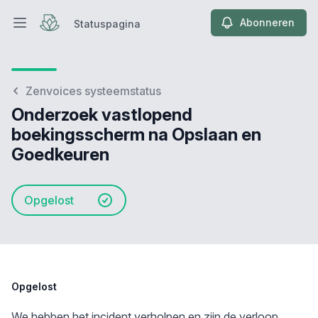
Abonneren
Statuspagina
Hoofdmenu openen
Statuspagina
Zenvoices systeemstatus
Onderzoek vastlopend
boekingsscherm na Opslaan en
Goedkeuren
Opgelost
Opgelost
We hebben het incident verholpen en zijn de verloop