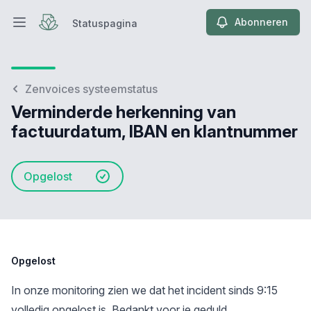
Abonneren
Statuspagina
Hoofdmenu openen
Statuspagina
Zenvoices systeemstatus
Verminderde herkenning van
factuurdatum, IBAN en klantnummer
Opgelost
Opgelost
In onze monitoring zien we dat het incident sinds 9:15
volledig opgelost is. Bedankt voor je geduld.